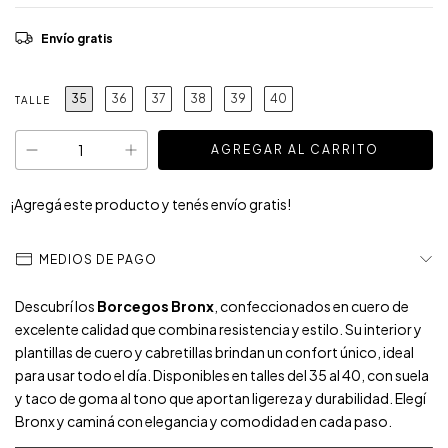
Envío gratis
35
36
37
38
39
40
TALLE
¡Agregá este producto y
tenés envío gratis!
MEDIOS DE PAGO
Descubrí los
Borcegos Bronx
, confeccionados en cuero de
excelente calidad que combina resistencia y estilo. Su interior y
plantillas de cuero y cabretillas brindan un confort único, ideal
para usar todo el día. Disponibles en talles del 35 al 40, con suela
y taco de goma al tono que aportan ligereza y durabilidad. Elegí
Bronx y caminá con elegancia y comodidad en cada paso.