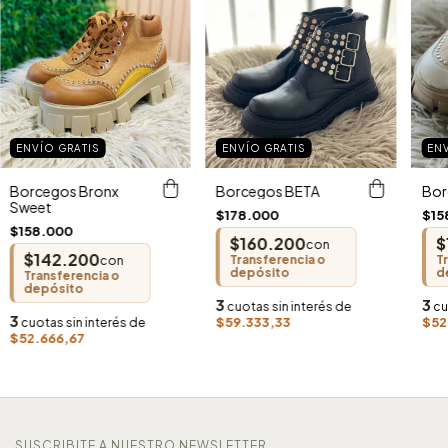
ENVÍO GRATIS
ENVÍO GRATIS
EN
Borcegos Bronx
Borcegos BETA
Bor
Sweet
$178.000
$15
$158.000
$160.200
$
con
$142.200
Transferencia o
T
con
depósito
d
Transferencia o
depósito
3
3
cuotas sin interés de
cu
3
$59.333,33
$52
cuotas sin interés de
$52.666,67
SUSCRIBITE A NUESTRO NEWSLETTER