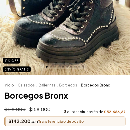
11
%
OFF
ENVÍO GRATIS
Inicio
.
Calzados
.
Ballerinas
.
Borcegos
.
Borcegos Bronx
Borcegos Bronx
$178.000
$158.000
3
$52.666,67
cuotas sin interés de
$142.200
con
Transferencia o depósito