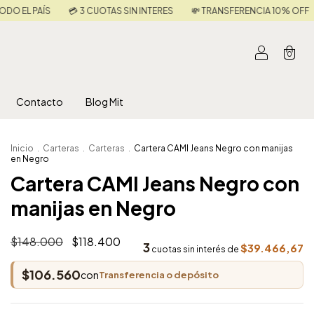
 INTERES
💸 TRANSFERENCIA 10% OFF
🚚 ENVÍOS A TODO EL PAÍS
0
Contacto
Blog Mit
Inicio
.
Carteras
.
Carteras
.
Cartera CAMI Jeans Negro con manijas
en Negro
Cartera CAMI Jeans Negro con
manijas en Negro
$148.000
$118.400
3
$39.466,67
cuotas sin interés de
$106.560
con
Transferencia o depósito