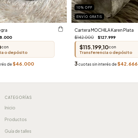
10
%
OFF
ENVÍO GRATIS
egra
Cartera MOCHILA Karen Plata
8.000
$142.000
$127.999
0
$115.199,10
con
con
ia o depósito
Transferencia o depósito
3
$46.000
$42.666
erés de
cuotas sin interés de
CATEGORÍAS
Inicio
Productos
Guía de talles