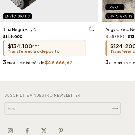
13
%
OFF
ENVÍO GRATIS
ENVÍO GRATIS
Tina Negra BL y N
Angy Croco N
$149.000
$158.000
$13
$134.100
$124.20
con
Transferencia o depósito
Transferenc
3
3
$49.666,67
cuotas sin interés de
cuotas sin int
SUSCRIBITE A NUESTRO NEWSLETTER