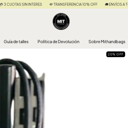
TRANSFERENCIA 10% OFF
🚚 ENVÍOS A TODO EL PAÍS
💳 3 CUOTAS SIN
Guía de talles
Política de Devolución
Sobre Mithandbags
20
%
OFF