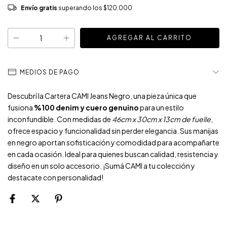
Envío gratis
superando los
$120.000
MEDIOS DE PAGO
Descubrí la Cartera CAMI Jeans Negro, una pieza única que
fusiona
%100 denim y cuero genuino
para un estilo
inconfundible. Con medidas de
46cm x 30cm x 13cm de fuelle
,
ofrece espacio y funcionalidad sin perder elegancia. Sus manijas
en negro aportan sofisticación y comodidad para acompañarte
en cada ocasión. Ideal para quienes buscan calidad, resistencia y
diseño en un solo accesorio. ¡Sumá CAMI a tu colección y
destacate con personalidad!