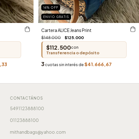
16
%
OFF
ENVÍO GRATIS
Cartera ALICE Jeans Print
$148.000
$125.000
$112.500
con
Transferencia o depósito
3
,33
$41.666,67
cuotas sin interés de
CONTACTÁNOS
5491123888100
01123888100
mithandbags@yahoo.com