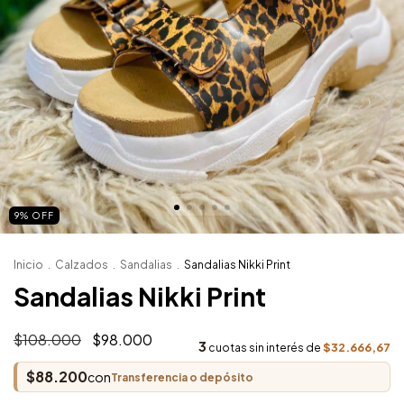
9
%
OFF
Inicio
.
Calzados
.
Sandalias
.
Sandalias Nikki Print
Sandalias Nikki Print
$108.000
$98.000
3
$32.666,67
cuotas sin interés de
$88.200
con
Transferencia o depósito