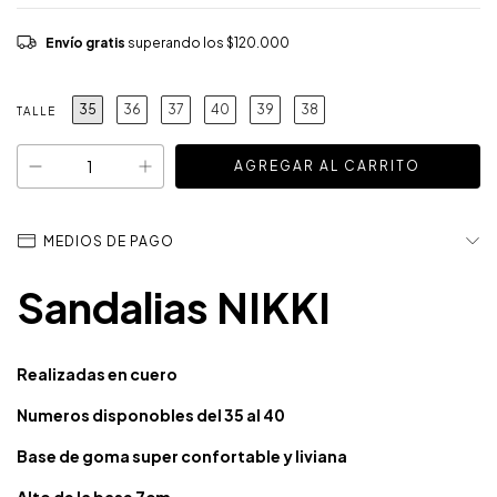
Envío gratis
superando los
$120.000
35
36
37
40
39
38
TALLE
MEDIOS DE PAGO
Sandalias NIKKI
Realizadas en cuero
Numeros disponobles del 35 al 40
Base de goma super confortable y liviana
Alto de la base 7cm