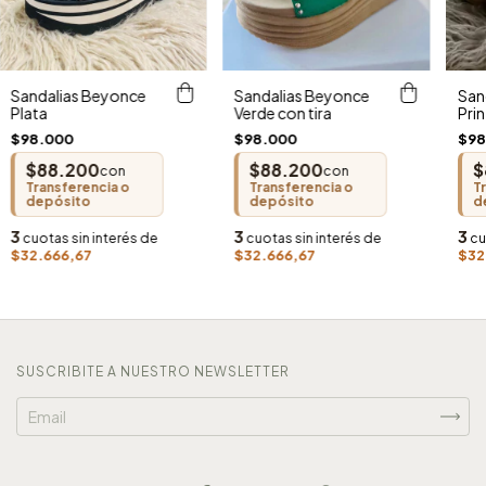
Sandalias Beyonce
Sandalias Beyonce
San
Plata
Verde con tira
Pri
$98.000
$98.000
$98
$88.200
$88.200
$
con
con
Transferencia o
Transferencia o
T
depósito
depósito
d
3
3
3
cuotas sin interés de
cuotas sin interés de
cu
$32.666,67
$32.666,67
$32
SUSCRIBITE A NUESTRO NEWSLETTER