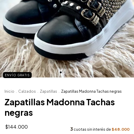
ENVÍO GRATIS
Inicio
.
Calzados
.
Zapatillas
.
Zapatillas Madonna Tachas negras
Zapatillas Madonna Tachas
negras
$144.000
3
$48.000
cuotas sin interés de