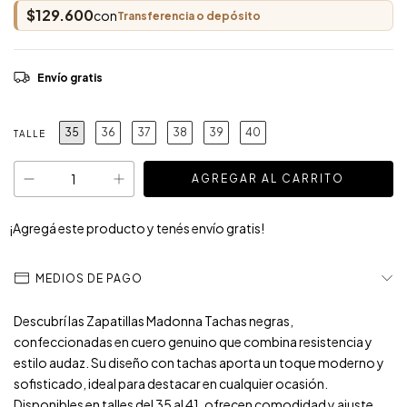
$129.600
con
Transferencia o depósito
Envío gratis
35
36
37
38
39
40
TALLE
¡Agregá este producto y
tenés envío gratis!
MEDIOS DE PAGO
Descubrí las Zapatillas Madonna Tachas negras,
confeccionadas en cuero genuino que combina resistencia y
estilo audaz. Su diseño con tachas aporta un toque moderno y
sofisticado, ideal para destacar en cualquier ocasión.
Disponibles en talles del 35 al 41, ofrecen comodidad y ajuste