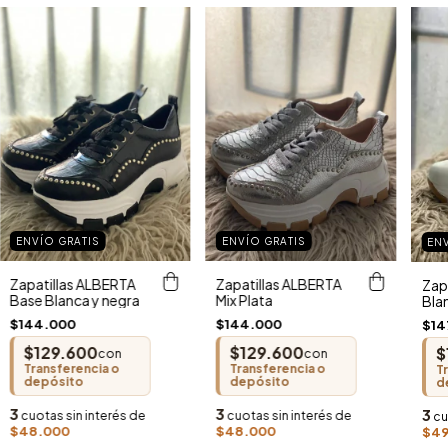
ENVÍO GRATIS
ENVÍO GRATIS
EN
Zapatillas ALBERTA
Zapatillas ALBERTA
Zapa
Base Blanca y negra
Mix Plata
Blan
$144.000
$144.000
$14
$129.600
$129.600
$
con
con
Transferencia o
Transferencia o
T
depósito
depósito
d
3
3
3
cuotas sin interés de
cuotas sin interés de
cu
$48.000
$48.000
$49