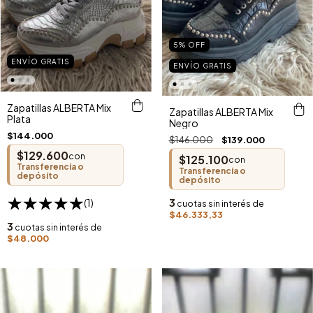
5
%
OFF
ENVÍO GRATIS
ENVÍO GRATIS
Zapatillas ALBERTA Mix
Zapatillas ALBERTA Mix
Plata
Negro
$144.000
$146.000
$139.000
$129.600
con
$125.100
con
Transferencia o
Transferencia o
depósito
depósito
3
(1)
cuotas sin interés de
$46.333,33
3
cuotas sin interés de
$48.000