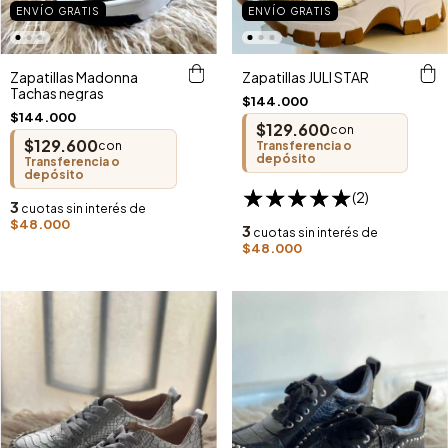
ENVÍO GRATIS
ENVÍO GRATIS
Zapatillas Madonna
Zapatillas JULI STAR
Tachas negras
$144.000
$144.000
$129.600
con
$129.600
Transferencia o
con
depósito
Transferencia o
depósito
(2)
3
cuotas sin interés de
$48.000
3
cuotas sin interés de
$48.000