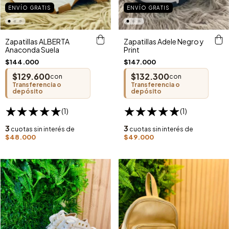
ENVÍO GRATIS
ENVÍO GRATIS
Zapatillas ALBERTA
Zapatillas Adele Negro y
Anaconda Suela
Print
$144.000
$147.000
$129.600
$132.300
con
con
Transferencia o
Transferencia o
depósito
depósito
(1)
(1)
3
3
cuotas sin interés de
cuotas sin interés de
$48.000
$49.000