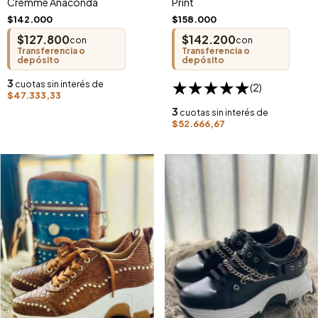
Cremme Anaconda
Print
$142.000
$158.000
$127.800
$142.200
con
con
Transferencia o
Transferencia o
depósito
depósito
3
cuotas sin interés de
(2)
$47.333,33
3
cuotas sin interés de
$52.666,67