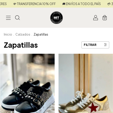
TRANSFERENCIA 10% OFF
🚚 ENVÍOS A TODO EL PAÍS
💳 3 CUOTAS SI
0
Inicio
.
Calzados
.
Zapatillas
Zapatillas
FILTRAR