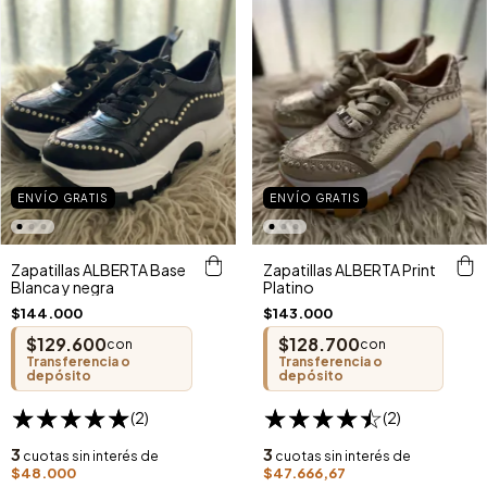
ENVÍO GRATIS
ENVÍO GRATIS
Zapatillas ALBERTA Base
Zapatillas ALBERTA Print
Blanca y negra
Platino
$144.000
$143.000
$129.600
$128.700
con
con
Transferencia o
Transferencia o
depósito
depósito
(2)
(2)
3
3
cuotas sin interés de
cuotas sin interés de
$48.000
$47.666,67