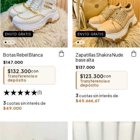
ENVÍO GRATIS
ENVÍO GRATIS
Botas Rebel Blanca
Zapatillas Shakira Nude
base alta
$147.000
$137.000
$132.300
con
$123.300
Transferencia o
con
depósito
Transferencia o
depósito
(1)
3
cuotas sin interés de
$45.666,67
3
cuotas sin interés de
$49.000