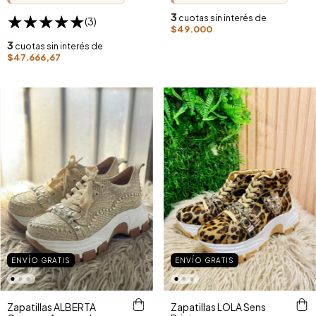
3
cuotas sin interés de
(3)
$49.000
3
cuotas sin interés de
$47.666,67
ENVÍO GRATIS
ENVÍO GRATIS
Zapatillas ALBERTA
Zapatillas LOLA Sens