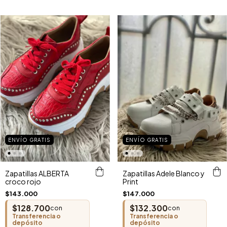
ENVÍO GRATIS
ENVÍO GRATIS
Zapatillas ALBERTA
Zapatillas Adele Blanco y
croco rojo
Print
$143.000
$147.000
$128.700
$132.300
con
con
Transferencia o
Transferencia o
depósito
depósito