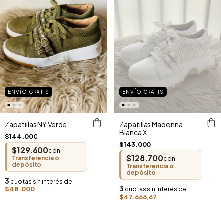
ENVÍO GRATIS
ENVÍO GRATIS
Zapatillas NY Verde
Zapatillas Madonna
Blanca XL
$144.000
$143.000
$129.600
con
$128.700
Transferencia o
con
depósito
Transferencia o
depósito
3
cuotas sin interés de
3
$48.000
cuotas sin interés de
$47.666,67